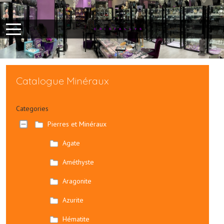
Mobile Menu Toggle
CRISTALLYS
Catalogue Minéraux
Categories
Pierres et Minéraux
Agate
Améthyste
Aragonite
Azurite
Hématite